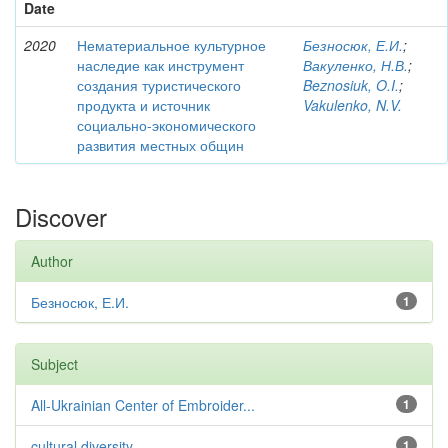
Date
2020
Нематериальное культурное
Безносюк, Е.И.
;
наследие как инструмент
Вакуленко, Н.В.
;
создания туристического
Beznosiuk, O.I.
;
продукта и источник
Vakulenko, N.V.
социально-экономического
развития местных общин
Discover
Author
Безносюк, Е.И.
1
Subject
All-Ukrainian Center of Embroider...
1
cultural diversity
1