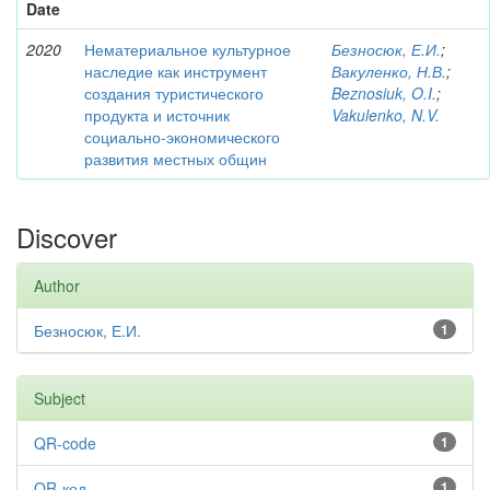
Date
2020
Нематериальное культурное
Безносюк, Е.И.
;
наследие как инструмент
Вакуленко, Н.В.
;
создания туристического
Beznosiuk, O.I.
;
продукта и источник
Vakulenko, N.V.
социально-экономического
развития местных общин
Discover
Author
Безносюк, Е.И.
1
Subject
QR-code
1
QR-код
1