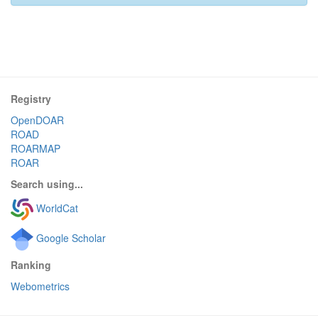
Registry
OpenDOAR
ROAD
ROARMAP
ROAR
Search using...
WorldCat
Google Scholar
Ranking
Webometrics