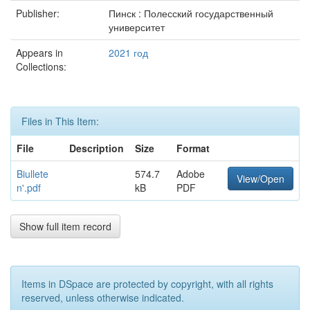
Publisher:
Пинск : Полесский государственный
университет
Appears in
2021 год
Collections:
Files in This Item:
File
Description
Size
Format
Biullete
574.7
Adobe
View/Open
n'.pdf
kB
PDF
Show full item record
Items in DSpace are protected by copyright, with all rights
reserved, unless otherwise indicated.