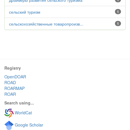
драйверы развития сельского туризма
сельский туризм
1
сельскохозяйственные товаропроизв...
1
Registry
OpenDOAR
ROAD
ROARMAP
ROAR
Search using...
WorldCat
Google Scholar