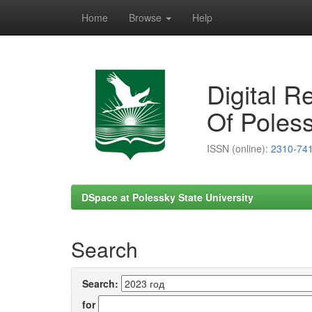
Home
Browse
Help
Skip
navigation
Digital R
Of Poless
ISSN (online):
2310-74
DSpace at Polessky State University
Search
Search:
for