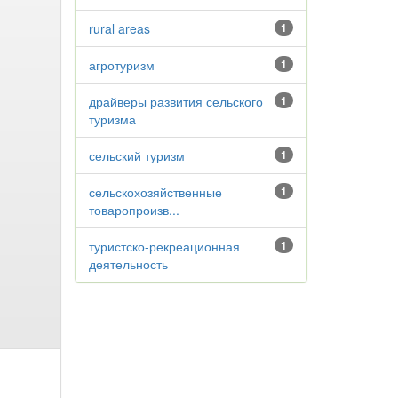
rural areas
1
агротуризм
1
драйверы развития сельского
1
туризма
сельский туризм
1
сельскохозяйственные
1
товаропроизв...
туристско-рекреационная
1
деятельность