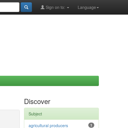
Sign on to:
Language
Discover
Subject
agricultural producers
1