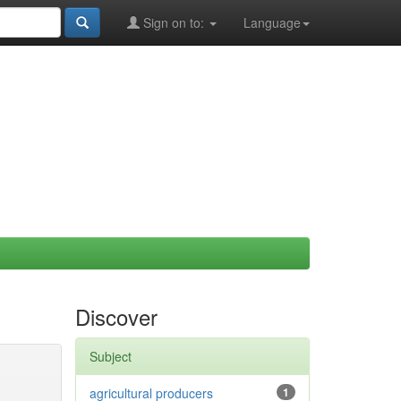
Sign on to:
Language
Discover
Subject
agricultural producers
1