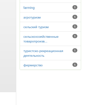
farming
1
агротуризм
1
сельский туризм
1
сельскохозяйственные
1
товаропроизв...
туристско-рекреационная
1
деятельность
фермерство
1