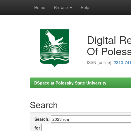
Home
Browse
Help
Skip
navigation
Digital R
Of Poless
ISSN (online):
2310-74
DSpace at Polessky State University
Search
Search:
for