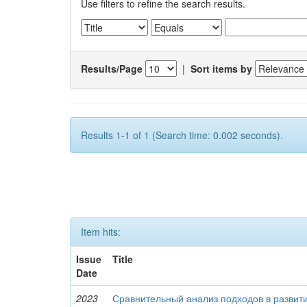
Use filters to refine the search results.
Results/Page
|
Sort items by
Results 1-1 of 1 (Search time: 0.002 seconds).
Item hits:
Issue
Title
Date
2023
Сравнительный анализ подходов в развити