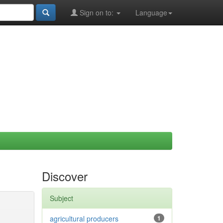
Sign on to:
Language
Discover
Subject
agricultural producers
1