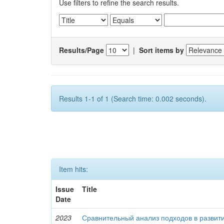
Use filters to refine the search results.
Results/Page
|
Sort items by
Results 1-1 of 1 (Search time: 0.002 seconds).
Item hits:
Issue
Title
Date
2023
Сравнительный анализ подходов в развити