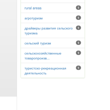
rural areas
1
агротуризм
1
драйверы развития сельского
1
туризма
сельский туризм
1
сельскохозяйственные
1
товаропроизв...
туристско-рекреационная
1
деятельность