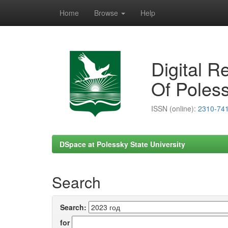
Home
Browse
Help
Skip
navigation
Digital R
Of Poless
ISSN (online):
2310-74
DSpace at Polessky State University
Search
Search:
for