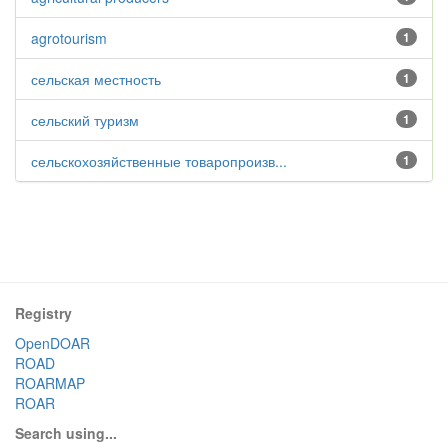
agrotourism
1
сельская местность
1
сельский туризм
1
сельскохозяйственные товаропроизв...
1
Registry
OpenDOAR
ROAD
ROARMAP
ROAR
Search using...