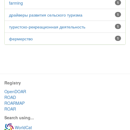
farming
1
драйверы развития сельского туризма
1
туристско-рекреационная деятельность
1
фермерство
1
Registry
OpenDOAR
ROAD
ROARMAP
ROAR
Search using...
WorldCat