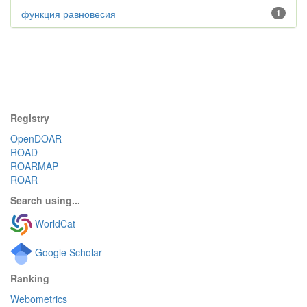
функция равновесия
1
Registry
OpenDOAR
ROAD
ROARMAP
ROAR
Search using...
WorldCat
Google Scholar
Ranking
Webometrics