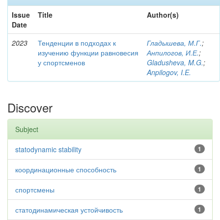
Issue
Title
Author(s)
Date
2023
Тенденции в подходах к
Гладышева, М.Г.
;
изучению функции равновесия
Анпилогов, И.Е.
;
у спортсменов
Gladusheva, M.G.
;
Anpilogov, I.E.
Discover
Subject
statodynamic stability
1
координационные способность
1
спортсмены
1
статодинамическая устойчивость
1