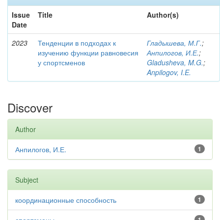
Issue
Title
Author(s)
Date
2023
Тенденции в подходах к
Гладышева, М.Г.
;
изучению функции равновесия
Анпилогов, И.Е.
;
у спортсменов
Gladusheva, M.G.
;
Anpilogov, I.E.
Discover
Author
Анпилогов, И.Е.
1
Subject
координационные способность
1
1