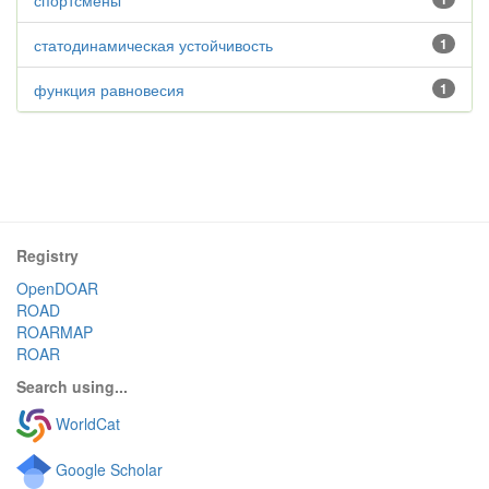
спортсмены
статодинамическая устойчивость
1
функция равновесия
1
Registry
OpenDOAR
ROAD
ROARMAP
ROAR
Search using...
WorldCat
Google Scholar