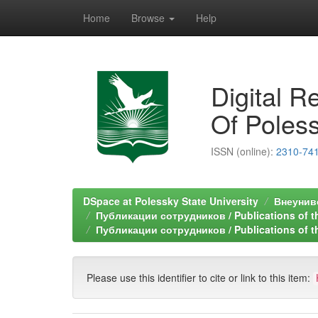
Home
Browse
Help
Skip
navigation
Digital R
Of Poless
ISSN (online):
2310-74
DSpace at Polessky State University
Внеуниве
Публикации сотрудников / Publications of the
Публикации сотрудников / Publications of the
Please use this identifier to cite or link to this item: