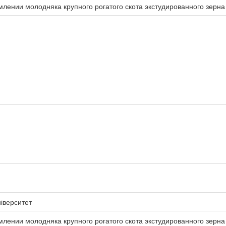
лении молодняка крупного рогатого скота экстудированного зерна
іверситет
ении молодняка крупного рогатого скота экстудированного зерна б