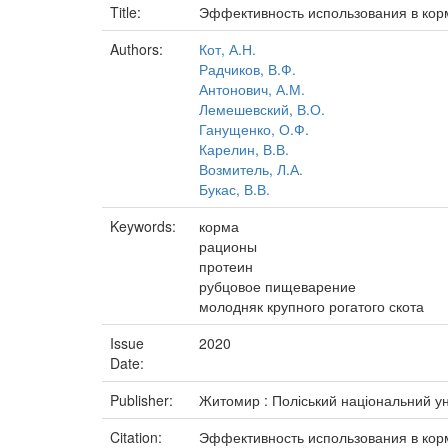
Title:
Эффективность использования в корм
Authors:
Кот, А.Н.
Радчиков, В.Ф.
Антонович, А.М.
Лемешевский, В.О.
Ганущенко, О.Ф.
Карелин, В.В.
Возмитель, Л.А.
Букас, В.В.
Keywords:
корма
рационы
протеин
рубцовое пищеварение
молодняк крупного рогатого скота
Issue
2020
Date:
Publisher:
Житомир : Поліський національний ун
Citation:
Эффективность использования в кормл