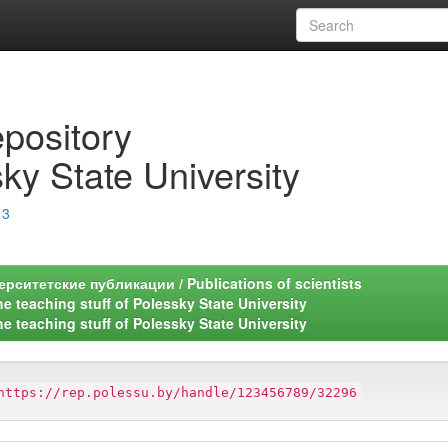
epository
ky State University
13
рситетские публикации / Publications of scientists
 teaching stuff of Polessky State University
 teaching stuff of Polessky State University
https://rep.polessu.by/handle/123456789/32296