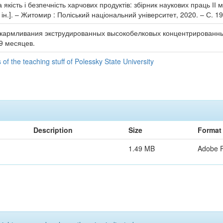
якість і безпечність харчових продуктів: збірник наукових праць ІІ 
а ін.]. – Житомир : Поліський національний університет, 2020. – С. 1
скармливания экструдированных высокобелковых концентрированн
-9 месяцев.
f the teaching stuff of Polessky State University
Description
Size
Format
1.49 MB
Adobe 