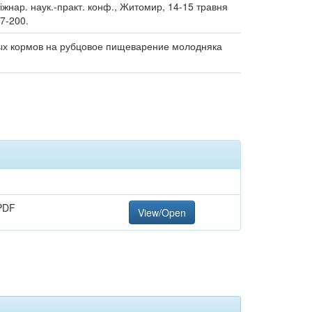
міжнар. наук.-практ. конф., Житомир, 14-15 травня
97-200.
ых кормов на рубцовое пищеварение молодняка
PDF
View/Open