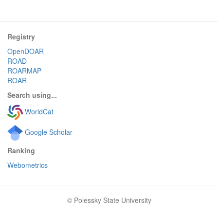
Registry
OpenDOAR
ROAD
ROARMAP
ROAR
Search using...
WorldCat
Google Scholar
Ranking
Webometrics
© Polessky State University