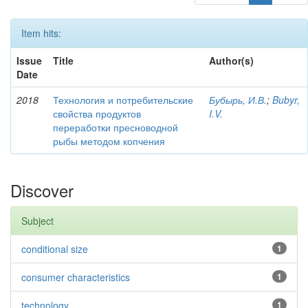
Item hits:
Issue
Title
Author(s)
Date
2018
Технология и потребительские
Бубырь, И.В.
;
Bubyr,
свойства продуктов
I.V.
переработки пресноводной
рыбы методом копчения
Discover
Subject
conditional size
1
consumer characteristics
1
technology
1