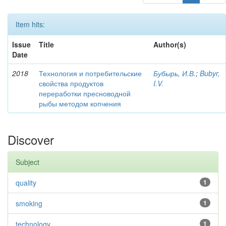
Item hits:
Issue
Title
Author(s)
Date
2018
Технология и потребительские
Бубырь, И.В.
;
Bubyr,
свойства продуктов
I.V.
переработки пресноводной
рыбы методом копчения
Discover
Subject
quality
1
smoking
1
technology
1