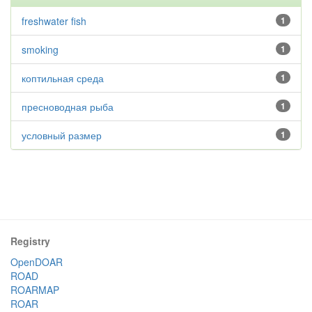
freshwater fish
1
smoking
1
коптильная среда
1
пресноводная рыба
1
условный размер
1
Registry
OpenDOAR
ROAD
ROARMAP
ROAR