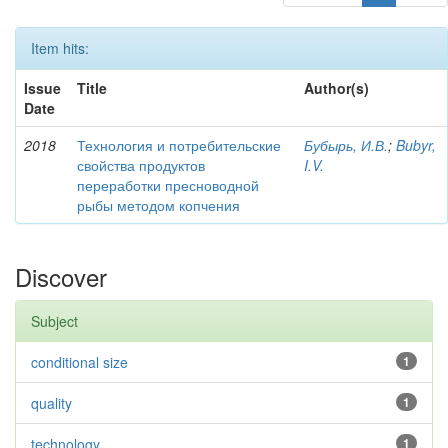
Item hits:
Issue
Title
Author(s)
Date
2018
Технология и потребительские
Бубырь, И.В.
;
Bubyr,
свойства продуктов
I.V.
переработки пресноводной
рыбы методом копчения
Discover
Subject
conditional size
1
quality
1
technology
1