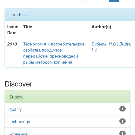
Item hits:
Issue
Title
Author(s)
Date
2018
Технология и потребительские
Бубырь, И.В.
;
Bubyr,
свойства продуктов
I.V.
переработки пресноводной
рыбы методом копчения
Discover
Subject
quality
1
technology
1
копчение
1