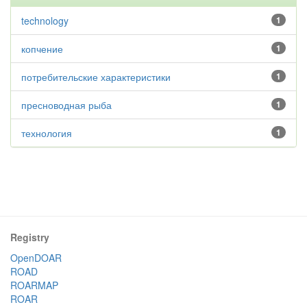
technology
1
копчение
1
потребительские характеристики
1
пресноводная рыба
1
технология
1
Registry
OpenDOAR
ROAD
ROARMAP
ROAR