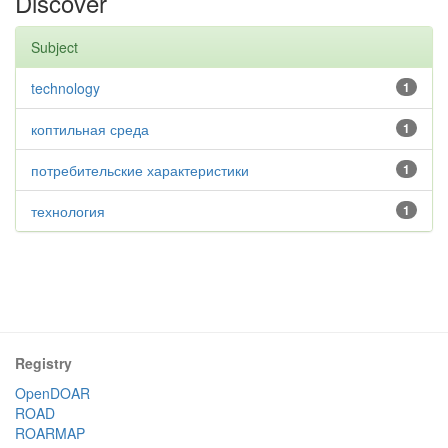
Discover
Subject
technology
1
коптильная среда
1
потребительские характеристики
1
технология
1
Registry
OpenDOAR
ROAD
ROARMAP