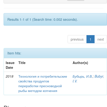
Results 1-1 of 1 (Search time: 0.002 seconds).
previous
1
next
Item hits:
Issue
Title
Author(s)
Date
2018
Технология и потребительские
Бубырь, И.В.
;
Bubyr,
свойства продуктов
I.V.
переработки пресноводной
рыбы методом копчения