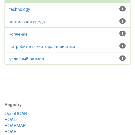
technology
1
коптильная среда
1
копчение
1
потребительские характеристики
1
условный размер
1
Registry
OpenDOAR
ROAD
ROARMAP
ROAR