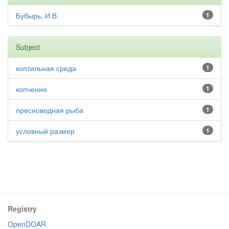
Бубырь, И.В.
1
Subject
коптильная среда
1
копчение
1
пресноводная рыба
1
условный размер
1
Registry
OpenDOAR