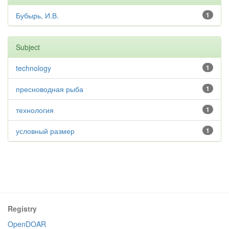
Бубырь, И.В.
1
Subject
technology
1
пресноводная рыба
1
технология
1
условный размер
1
Registry
OpenDOAR