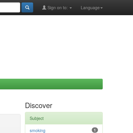
Sign on to:
Language
Discover
Subject
smoking
1