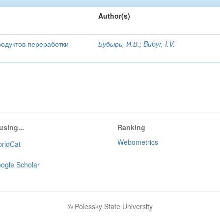
Author(s)
родуктов переработки
Бубырь, И.В.
;
Bubyr, I.V.
using...
Ranking
Webometrics
rldCat
ogle Scholar
© Polessky State University