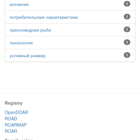
копчение
1
потребительские характеристики
1
пресноводная рыба
1
технология
1
условный размер
1
Registry
OpenDOAR
ROAD
ROARMAP
ROAR