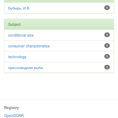
Бубырь, И.В.
1
Subject
conditional size
1
consumer characteristics
1
technology
1
пресноводная рыба
1
Registry
OpenDOAR