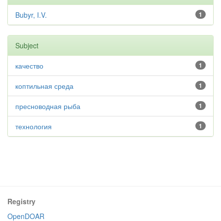
Bubyr, I.V.
1
Subject
качество
1
коптильная среда
1
пресноводная рыба
1
технология
1
Registry
OpenDOAR