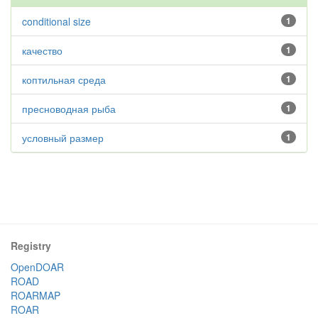
conditional size
1
качество
1
коптильная среда
1
пресноводная рыба
1
условный размер
1
Registry
OpenDOAR
ROAD
ROARMAP
ROAR