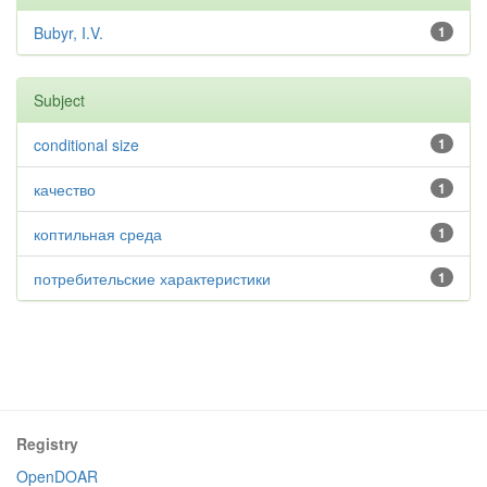
Bubyr, I.V.
1
Subject
conditional size
1
качество
1
коптильная среда
1
потребительские характеристики
1
Registry
OpenDOAR