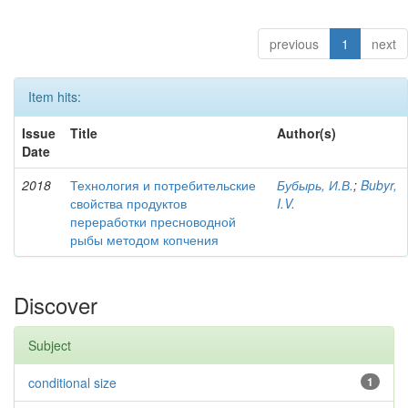
previous
1
next
Item hits:
Issue
Title
Author(s)
Date
2018
Технология и потребительские
Бубырь, И.В.
;
Bubyr,
свойства продуктов
I.V.
переработки пресноводной
рыбы методом копчения
Discover
Subject
conditional size
1