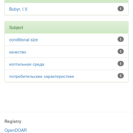
Bubyr, I.V.
1
Subject
conditional size
1
качество
1
коптильная среда
1
потребительские характеристики
1
Registry
OpenDOAR