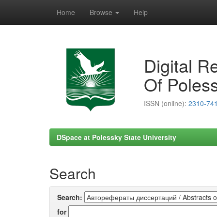
Home
Browse
Help
Skip
navigation
Digital R
Of Poless
ISSN (online):
2310-74
DSpace at Polessky State University
Search
Search:
for