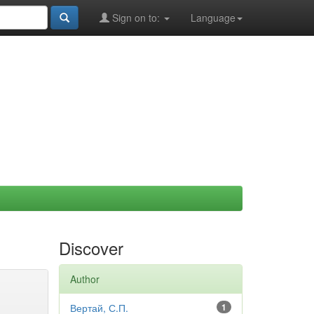
Sign on to:
Language
Discover
Author
Вертай, С.П.
1