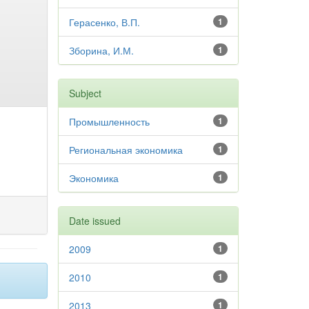
Герасенко, В.П.
1
Зборина, И.М.
1
Subject
Промышленность
1
Региональная экономика
1
Экономика
1
Date issued
2009
1
2010
1
2013
1