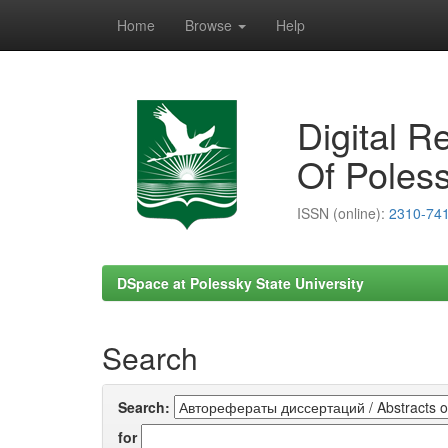
Home
Browse
Help
Skip
navigation
Digital R
Of Poless
ISSN (online):
2310-74
DSpace at Polessky State University
Search
Search:
for