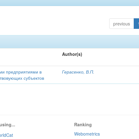
previous
Author(s)
ми предприятиями в
Герасенко, В.П.
ствовующих субъектов
using...
Ranking
Webometrics
rldCat