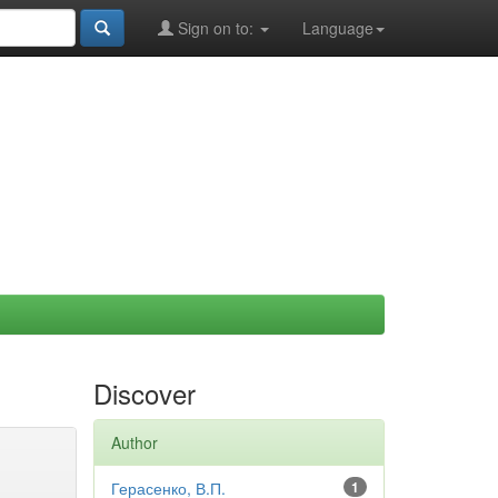
Sign on to:
Language
Discover
Author
Герасенко, В.П.
1