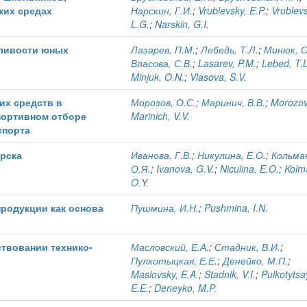
ких средах
Нарскин, Г.И.
;
Vrublevsky, E.P.
;
Vrublev
L.G.
;
Narskin, G.I.
ливости юных
Лазарев, П.М.
;
Лебедь, Т.Л.
;
Минюк, О
Власова, С.В.
;
Lasarev, P.M.
;
Lebed, T.L
Minjuk, O.N.
;
Vlasova, S.V.
их средств в
Морозов, О.С.
;
Маринич, В.В.
;
Morozov
портивном отборе
Marinich, V.V.
спорта
ярска
Иванова, Г.В.
;
Никулина, Е.О.
;
Кольма
О.Я.
;
Ivanova, G.V.
;
Niculina, E.O.
;
Kolm
O.Y.
продукции как основа
Пушмина, И.Н.
;
Pushmina, I.N.
твовании технико-
Масловский, Е.А.
;
Стадник, В.И.
;
Пулкотыцкая, Е.Е.
;
Денейко, М.П.
;
Maslovsky, E.A.
;
Stadnik, V.I.
;
Pulkotytsa
E.E.
;
Deneyko, M.P.