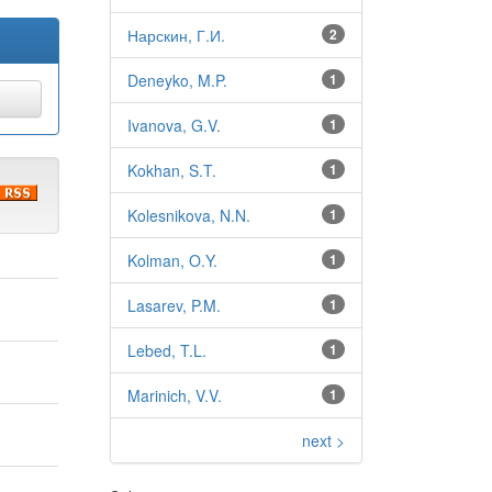
Нарскин, Г.И.
2
Deneyko, M.P.
1
Ivanova, G.V.
1
Kokhan, S.T.
1
Kolesnikova, N.N.
1
Kolman, O.Y.
1
Lasarev, P.M.
1
Lebed, T.L.
1
Marinich, V.V.
1
next >