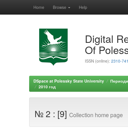
Home
Browse
Help
Skip
navigation
Digital R
Of Poless
ISSN (online):
2310-74
DSpace at Polessky State University
Периодич
2010 год
№ 2 : [9]
Collection home page