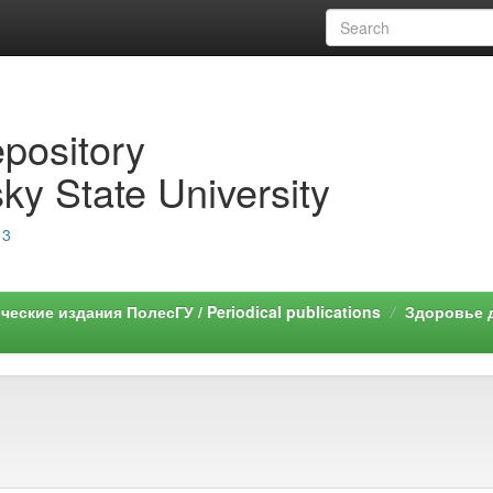
epository
ky State University
13
еские издания ПолесГУ / Periodical publications
Здоровье д