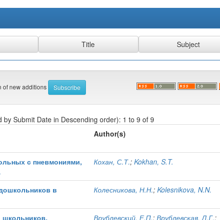
on of new additions
d by Submit Date in Descending order): 1 to 9 of 9
Author(s)
больных с пневмониями,
Кохан, С.Т.
;
Kokhan, S.T.
а
 дошкольников в
Колесникова, Н.Н.
;
Kolesnikova, N.N.
 школьников,
Врублевский, Е.П.
;
Врублевская, Л.Г.
;