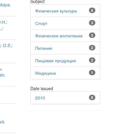
Subject
skaya,
Физическая культура
6
.Н.
;
Спорт
3
.
;
Физическое воспитание
3
, O.S.
;
Питание
2
Пищевая продукция
2
н,
Медицина
1
an,
Date issued
2010
9
ya,