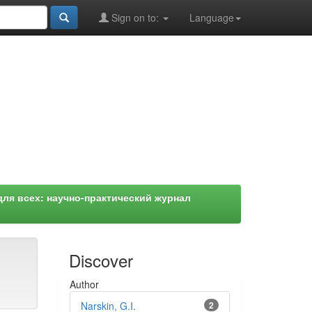
Sign on to:
Language
ля всех: научно-практический журнал
Discover
Author
Narskin, G.I.
2