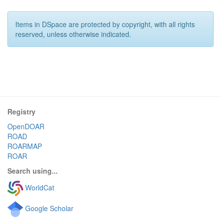
Items in DSpace are protected by copyright, with all rights
reserved, unless otherwise indicated.
Registry
OpenDOAR
ROAD
ROARMAP
ROAR
Search using...
WorldCat
Google Scholar