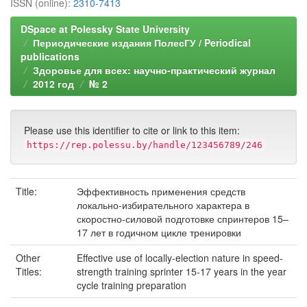
ISSN (online):
2310-7413
DSpace at Polessky State University
Периодические издания ПолесГУ / Periodical
publications
Здоровье для всех: научно-практический журнал
2012 год
№ 2
Please use this identifier to cite or link to this item:
https://rep.polessu.by/handle/123456789/246
Title:
Эффективность применения средств
локально-избирательного характера в
скоростно-силовой подготовке спринтеров 15–
17 лет в годичном цикле тренировки
Other
Effective use of locally-election nature in speed-
Titles:
strength training sprinter 15-17 years in the year
cycle training preparation